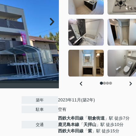
）
2023年11月(築2年)
築年
空有
駐車
西鉄大牟田線
「
朝倉街道
」駅 徒歩7分
鹿児島本線
「
天拝山
」駅 徒歩10分
交通
西鉄大牟田線
「
紫
」駅 徒歩15分