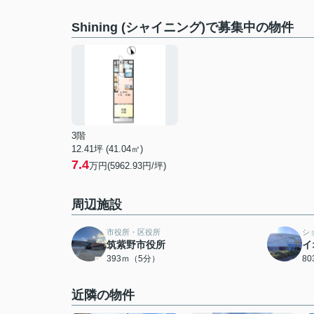
Shining (シャイニング)で募集中の物件
3階
12.41坪 (41.04㎡)
7.4
万円(5962.93円/坪)
周辺施設
市役所・区役所
シ
筑紫野市役所
イ
393ｍ（5分）
8
近隣の物件