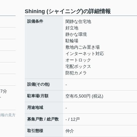
Shining (シャイニング)の詳細情報
設備条件
閑静な住宅地
好立地
静かな環境
駐輪場
敷地内ごみ置き場
インターネット対応
オートロック
宅配ボックス
防犯カメラ
設備(その他)
-
7分
駐車場/月額
空有/5,500円 (税込)
分
用途地域
-
情報の見方
募集戸数 / 総戸数
- / 12戸
取引態様
仲介