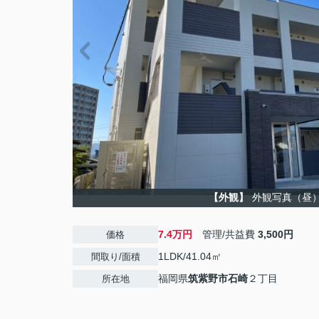
【外観】
外観写真（昼
7.4万円
管理/共益費
3,500円
価格
1LDK/41.04㎡
間取り/面積
福岡県
筑紫野市
石崎
２丁目
所在地