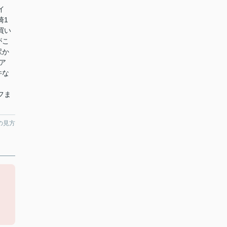
イ
崎1
買い
がこ
駅か
ア
件な
フま
の見方
。