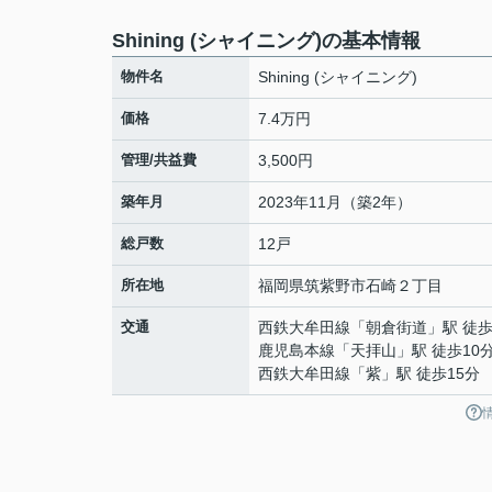
Shining (シャイニング)の基本情報
物件名
Shining (シャイニング)
価格
7.4万円
管理/共益費
3,500円
築年月
2023年11月（築2年）
総戸数
12戸
所在地
福岡県
筑紫野市
石崎
２丁目
交通
西鉄大牟田線
「
朝倉街道
」駅 徒歩
鹿児島本線
「
天拝山
」駅 徒歩10
西鉄大牟田線
「
紫
」駅 徒歩15分