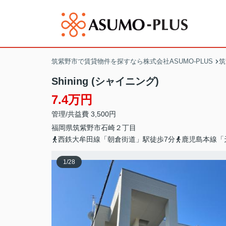
筑紫野市で賃貸物件を探すなら株式会社ASUMO-PLUS
筑
Shining (シャイニング)
7.4万円
管理/共益費 3,500円
福岡県
筑紫野市
石崎
２丁目
西鉄大牟田線「朝倉街道」駅徒歩7分
鹿児島本線「
1
/
28