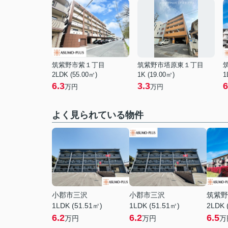
筑紫野市紫１丁目
筑紫野市塔原東１丁目
2LDK (55.00㎡)
1K (19.00㎡)
1
6.3
3.3
6
万円
万円
よく見られている物件
小郡市三沢
小郡市三沢
筑紫野
1LDK (51.51㎡)
1LDK (51.51㎡)
2LDK 
6.2
6.2
6.5
万円
万円
万