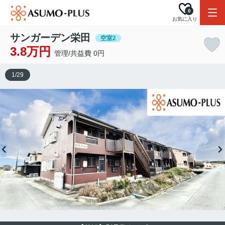
0
お気に入り
サンガーデン栄田
空室2
3.8万円
管理/共益費 0円
1
/
29