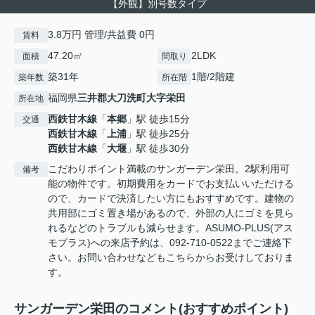
【外観】別号数タイプ
3.8万円 管理/共益費 0円
賃料
47.20㎡
2LDK
面積
間取り
築31年
1階/2階建
築年数
所在階
福岡県
三井郡大刀洗町
大字栄田
所在地
西鉄甘木線
「
本郷
」駅 徒歩15分
交通
西鉄甘木線
「
上浦
」駅 徒歩25分
西鉄甘木線
「
大堰
」駅 徒歩30分
こだわりポイント満載のサンガーデン栄田。2駅利用可
備考
能の物件です。初期費用をカードでお支払いいただける
ので、カードで決済したい方にもおすすめです。建物の
共用部にゴミ置き場があるので、外部の人にゴミを見ら
れるなどのトラブルも減らせます。ASUMO-PLUS(アス
モプラス)への来店予約は、092-710-0522までご連絡下
さい。お問い合わせなどもこちらからお受けしておりま
す。
サンガーデン栄田のコメント(おすすめポイント)