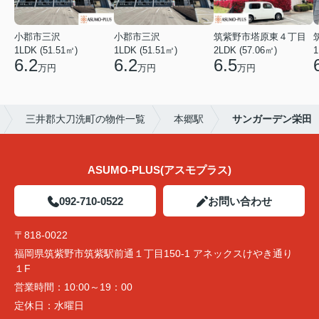
小郡市三沢
小郡市三沢
筑紫野市塔原東４丁目
1LDK (51.51㎡)
1LDK (51.51㎡)
2LDK (57.06㎡)
1
6.2
6.2
6.5
万円
万円
万円
三井郡大刀洗町の物件一覧
本郷駅
サンガーデン栄田
ASUMO-PLUS(アスモプラス)
092-710-0522
お問い合わせ
〒818-0022
福岡県筑紫野市筑紫駅前通１丁目150-1 アネックスけやき通り
１F
営業時間：
10:00～19：00
定休日：
水曜日