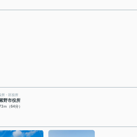
役所・区役所
紫野市役所
073ｍ（64分）