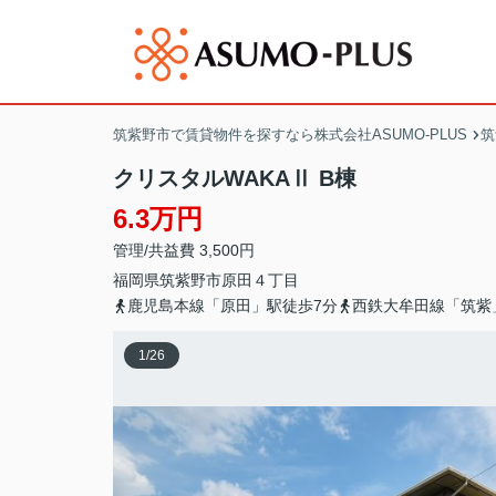
筑紫野市で賃貸物件を探すなら株式会社ASUMO-PLUS
筑
クリスタルWAKAⅡ B棟
6.3万円
管理/共益費 3,500円
福岡県
筑紫野市
原田
４丁目
鹿児島本線「原田」駅徒歩7分
西鉄大牟田線「筑紫
1
/
26