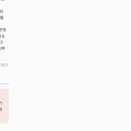
分
場
野市
報を
2
お申
の見方
の
当