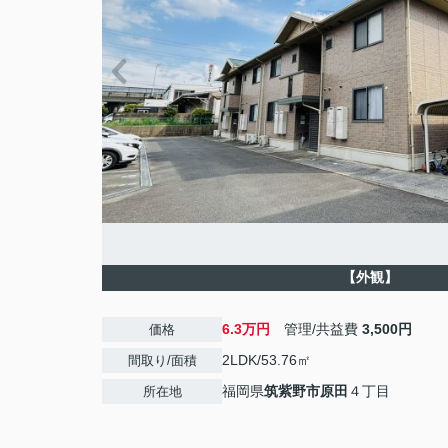
【外観】
6.3万円
管理/共益費
3,500円
価格
2LDK/53.76㎡
間取り/面積
福岡県
筑紫野市
原田
４丁目
所在地