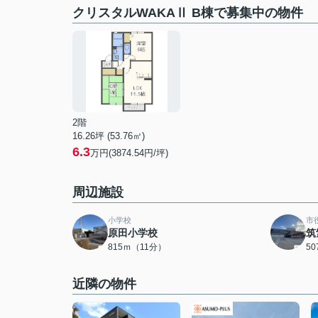
クリスタルWAKAⅡ B棟で募集中の物件
2階
16.26坪 (53.76㎡)
6.3
万円(3874.54円/坪)
周辺施設
小学校
市
原田小学校
筑
815ｍ（11分）
5
近隣の物件