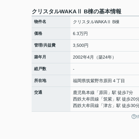
クリスタルWAKAⅡ B棟の基本情報
物件名
クリスタルWAKAⅡ B棟
価格
6.3万円
管理/共益費
3,500円
築年月
2002年4月（築24年）
総戸数
-
所在地
福岡県
筑紫野市
原田
４丁目
交通
鹿児島本線
「
原田
」駅 徒歩7分
西鉄大牟田線
「
筑紫
」駅 徒歩20
西鉄大牟田線
「
津古
」駅 徒歩30