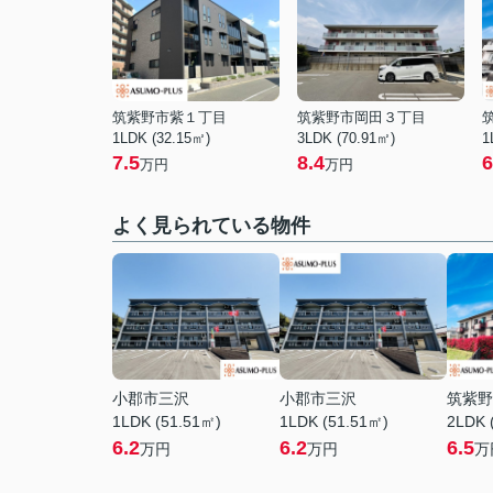
筑紫野市紫１丁目
筑紫野市岡田３丁目
1LDK (32.15㎡)
3LDK (70.91㎡)
1
7.5
8.4
6
万円
万円
よく見られている物件
小郡市三沢
小郡市三沢
筑紫野
1LDK (51.51㎡)
1LDK (51.51㎡)
2LDK 
6.2
6.2
6.5
万円
万円
万