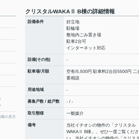
クリスタルWAKAⅡ B棟の詳細情報
設備条件
好立地
駐輪場
敷地内ごみ置き場
駐車2台可
インターネット対応
設備(その他)
-
駐車場/月額
空有/5,500円 駐車料2台目5500円 
要相談
用途地域
-
分
募集戸数 / 総戸数
- / -
分
取引態様
一般媒介
情報の見方
備考
当社イチオシの物件の「クリスタル
WAKAⅡ B棟」。ぜひ一度ご覧くださ
い。当社イチオシの物件の「クリス