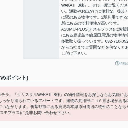
WAKAⅡ B棟」。ぜひ一度ご覧くださ
い。通勤やお出かけに便利な、徒歩7
に駅のある物件です。2駅利用できる
所にあるので利便性が高いです。
ASUMO-PLUS(アスモプラス)は筑紫
にある鹿児島本線原田周辺の物件情
多数取り扱っています。092-710-052
から当社までご質問などを何なりと
し付け下さい。
情報
すめポイント)
コチラ。「クリスタルWAKAⅡ B棟」の物件情報をお探しならお気軽にお
しっかり造られているアパートです。建物の共用部にゴミ置き場がある
につながります。筑紫野市にある鹿児島本線原田周辺の物件のことなら
US(アスモプラス)に是非お問い合わせ下さい。