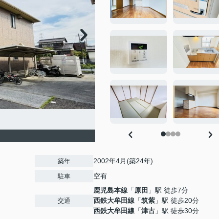
2002年4月(築24年)
築年
空有
駐車
鹿児島本線
「
原田
」駅 徒歩7分
西鉄大牟田線
「
筑紫
」駅 徒歩20分
交通
西鉄大牟田線
「
津古
」駅 徒歩30分