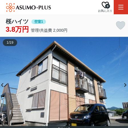
0
お気に入り
桜ハイツ
空室1
3.8万円
管理/共益費 2,000円
1
/
19