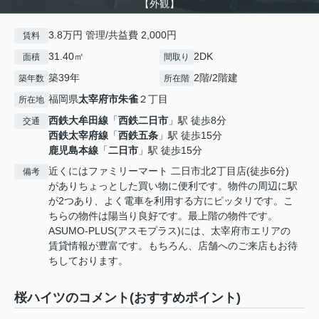
【外観】
3.8万円 管理/共益費 2,000円
賃料
31.40㎡
2DK
面積
間取り
築39年
2階/2階建
築年数
所在階
福岡県
太宰府市
朱雀
２丁目
所在地
西鉄大牟田線
「
西鉄二日市
」駅 徒歩8分
交通
西鉄太宰府線
「
西鉄五条
」駅 徒歩15分
鹿児島本線
「
二日市
」駅 徒歩15分
近くにはファミリーマート 二日市北2丁目店(徒歩6分)
備考
がありちょっとした買い物に便利です。物件の周辺に駅
が2つあり、よく電車を利用する方にピッタリです。こ
ちらの物件は陽当り良好です。最上階の物件です。
ASUMO-PLUS(アスモプラス)には、太宰府市エリアの
賃貸情報が豊富です。もちろん、店舗へのご来店もお待
ちしております。
桜ハイツのコメント(おすすめポイント)