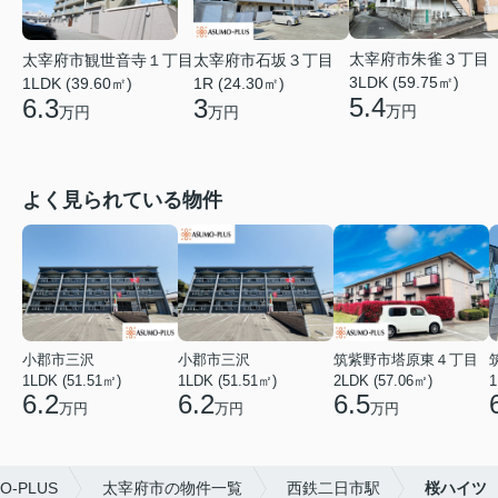
太宰府市朱雀３丁目
太宰府市観世音寺１丁目
太宰府市石坂３丁目
3LDK (59.75㎡)
1LDK (39.60㎡)
1R (24.30㎡)
5.4
6.3
3
万円
万円
万円
よく見られている物件
小郡市三沢
小郡市三沢
筑紫野市塔原東４丁目
1LDK (51.51㎡)
1LDK (51.51㎡)
2LDK (57.06㎡)
1
6.2
6.2
6.5
万円
万円
万円
-PLUS
太宰府市の物件一覧
西鉄二日市駅
桜ハイツ