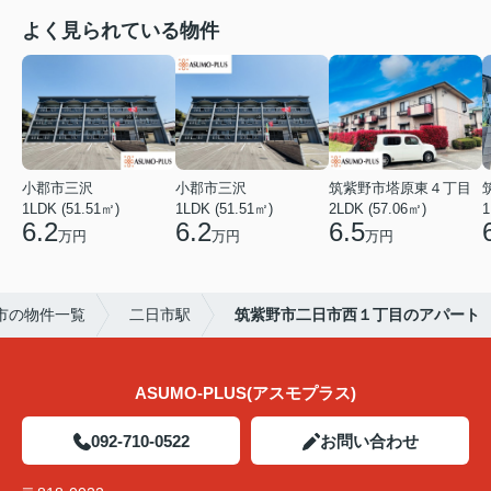
よく見られている物件
小郡市三沢
小郡市三沢
筑紫野市塔原東４丁目
1LDK (51.51㎡)
1LDK (51.51㎡)
2LDK (57.06㎡)
1
6.2
6.2
6.5
万円
万円
万円
市の物件一覧
二日市駅
筑紫野市二日市西１丁目のアパート
ASUMO-PLUS(アスモプラス)
092-710-0522
お問い合わせ