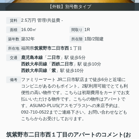
【外観】別号数タイプ
2.5万円 管理/共益費 -
賃料
16.00㎡
1R
面積
間取り
築32年
1階/2階建
築年数
所在階
福岡県
筑紫野市
二日市西
１丁目
所在地
鹿児島本線
「
二日市
」駅 徒歩5分
交通
西鉄大牟田線
「
西鉄二日市
」駅 徒歩10分
西鉄大牟田線
「
紫
」駅 徒歩10分
ファミリーマート JR二日市駅店まで徒歩6分と近場に
備考
コンビニがあるのもポイント。2駅利用可能でとても利
便性の高い物件です。こちらは初期費用をカードでお支
払いいただける物件です。こちらの物件はアパートで
す。ASUMO-PLUS(アスモプラス)への来店予約は、
092-710-0522までご連絡下さい。お問い合わせなども
こちらからお受けしております。
筑紫野市二日市西１丁目のアパートのコメント(お