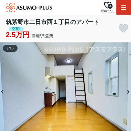
0
お気に入り
筑紫野市二日市西１丁目のアパート
空室1
2.5万円
管理/共益費 -
1
/
16