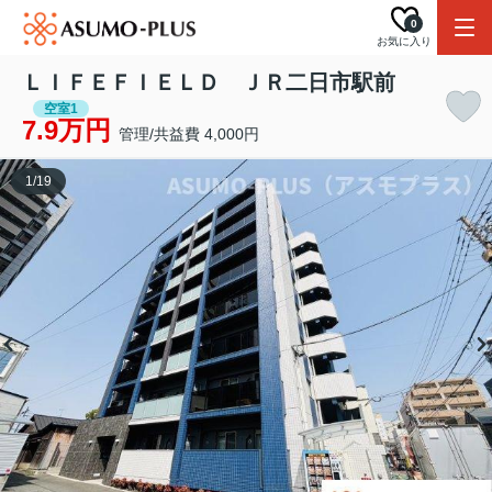
0
お気に入り
ＬＩＦＥＦＩＥＬＤ ＪＲ二日市駅前
空室1
7.9万円
管理/共益費 4,000円
1
/
19