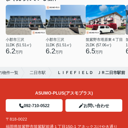
小郡市三沢
小郡市三沢
筑紫野市塔原東４丁目
1LDK (51.51㎡)
1LDK (51.51㎡)
2LDK (57.06㎡)
1
6.2
6.2
6.5
万円
万円
万円
の物件一覧
二日市駅
ＬＩＦＥＦＩＥＬＤ ＪＲ二日市駅前
ASUMO-PLUS(アスモプラス)
092-710-0522
お問い合わせ
〒818-0022
福岡県筑紫野市筑紫駅前通１丁目150-1 アネックスけやき通り