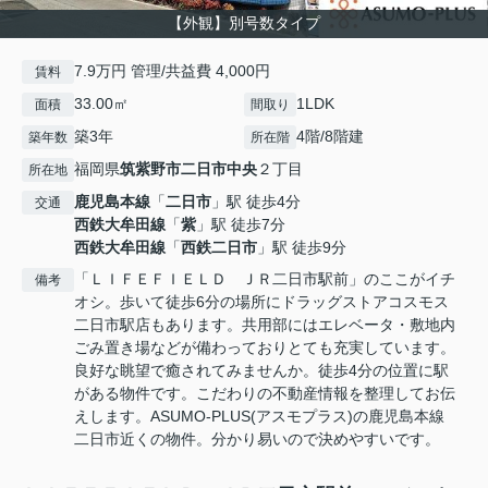
【外観】別号数タイプ
7.9万円 管理/共益費 4,000円
賃料
33.00㎡
1LDK
面積
間取り
築3年
4階/8階建
築年数
所在階
福岡県
筑紫野市
二日市中央
２丁目
所在地
鹿児島本線
「
二日市
」駅 徒歩4分
交通
西鉄大牟田線
「
紫
」駅 徒歩7分
西鉄大牟田線
「
西鉄二日市
」駅 徒歩9分
「ＬＩＦＥＦＩＥＬＤ ＪＲ二日市駅前」のここがイチ
備考
オシ。歩いて徒歩6分の場所にドラッグストアコスモス
二日市駅店もあります。共用部にはエレベータ・敷地内
ごみ置き場などが備わっておりとても充実しています。
良好な眺望で癒されてみませんか。徒歩4分の位置に駅
がある物件です。こだわりの不動産情報を整理してお伝
えします。ASUMO-PLUS(アスモプラス)の鹿児島本線
二日市近くの物件。分かり易いので決めやすいです。