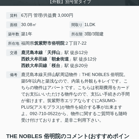
【外観】別号室タイプ
6万円 管理/共益費 3,000円
賃料
30.08㎡
1LDK
面積
間取り
築1年
3階/3階建
築年数
所在階
福岡県
筑紫野市
俗明院
２丁目7-22
所在地
鹿児島本線
「
天拝山
」駅 徒歩12分
交通
西鉄大牟田線
「
朝倉街道
」駅 徒歩12分
西鉄大牟田線
「
桜台
」駅 徒歩20分
鹿児島本線天拝山駅周辺物件：THE NOBLES 俗明院。
備考
築5年以内と築浅なので、内装も外観もキレイです。こ
ちらの物件はアパートです。こちらは初期費用をカード
でお支払いいただける物件なので、支払い手続きの手間
が省けます。筑紫野市エリアならすぐにASUMO-
PLUS(アスモプラス)が物件を紹介する事が出来ます
よ。092-710-0522から、物件に関するご質問等も随時
受け付けております。是非ご利用下さい。
THE NOBLES 俗明院のコメント(おすすめポイン