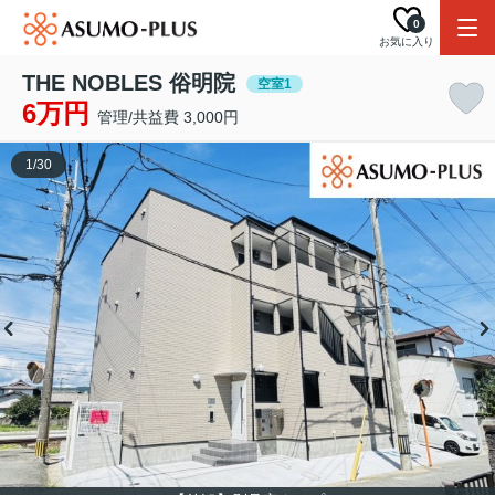
0
お気に入り
THE NOBLES 俗明院
空室1
6万円
管理/共益費 3,000円
1
/
30