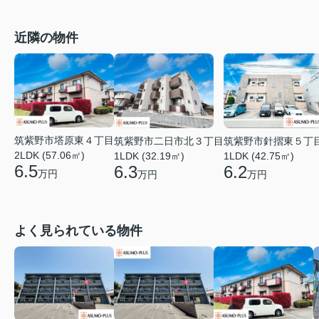
近隣の物件
筑紫野市塔原東４丁目
筑紫野市二日市北３丁目
筑紫野市針摺東５丁
2LDK (57.06㎡)
1LDK (32.19㎡)
1LDK (42.75㎡)
6.5
6.3
6.2
万円
万円
万円
よく見られている物件