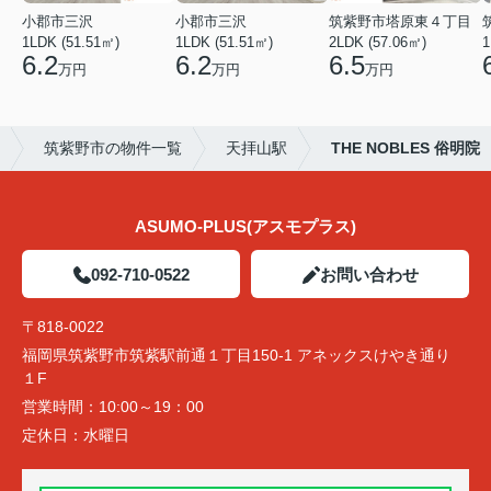
小郡市三沢
小郡市三沢
筑紫野市塔原東４丁目
1LDK (51.51㎡)
1LDK (51.51㎡)
2LDK (57.06㎡)
1
6.2
6.2
6.5
万円
万円
万円
筑紫野市の物件一覧
天拝山駅
THE NOBLES 俗明院
ASUMO-PLUS(アスモプラス)
092-710-0522
お問い合わせ
〒818-0022
福岡県筑紫野市筑紫駅前通１丁目150-1 アネックスけやき通り
１F
営業時間：
10:00～19：00
定休日：
水曜日