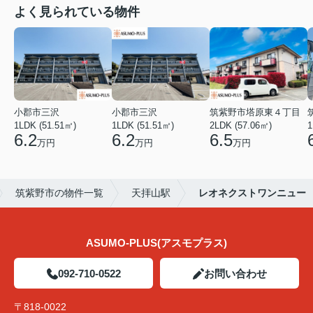
よく見られている物件
小郡市三沢
小郡市三沢
筑紫野市塔原東４丁目
1LDK (51.51㎡)
1LDK (51.51㎡)
2LDK (57.06㎡)
1
6.2
6.2
6.5
万円
万円
万円
筑紫野市の物件一覧
天拝山駅
レオネクストワンニュー
ASUMO-PLUS(アスモプラス)
092-710-0522
お問い合わせ
〒818-0022