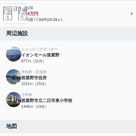
1階
4万円
1階 / 7.88坪(26.08㎡)
周辺施設
ショッピングセンター
イオンモール筑紫野
877ｍ（11分）
市役所・区役所
筑紫野市役所
1152ｍ（15分）
小学校
筑紫野市立二日市東小学校
1448ｍ（19分）
地図