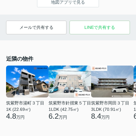
地図アプリで見る
メールで共有する
LINEで共有する
近隣の物件
筑紫野市針摺東５丁目
筑紫野市湯町３丁目
筑紫野市岡田３丁目
1LDK (42.75㎡)
1
1K (22.69㎡)
3LDK (70.91㎡)
6.2
4.8
8.4
万円
万円
万円