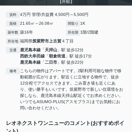
【外観】
4万円 管理/共益費 4,500円～5,500円
賃料
21.65㎡～26.08㎡
1K
面積
間取り
築16年
1階/2階建
築年数
所在階
福岡県
筑紫野市
上古賀
４丁目
所在地
鹿児島本線
「
天拝山
」駅 徒歩12分
交通
西鉄大牟田線
「
朝倉街道
」駅 徒歩17分
鹿児島本線
「
二日市
」駅 徒歩22分
こちらの物件はアパートです。2駅利用可能な物件で移
備考
動範囲が広がります。駅近くに立地する物件で、徒歩
12分程でアクセスできます。ごみ置き場も近くにあ
り、使い勝手もいいです。筑紫野市で新しい住環境をお
探しなら、鹿児島本線天拝山駅近くでお求めください。
いつでもASUMO-PLUS(アスモプラス)までお気軽にお
問い合わせください。
レオネクストワンニューのコメント(おすすめポイ
ント)