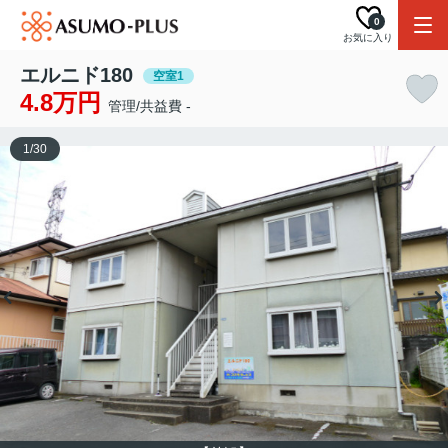
0
お気に入り
エルニド180
空室1
4.8万円
管理/共益費 -
1
/
30