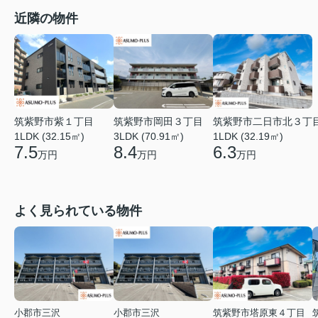
近隣の物件
筑紫野市二日市北３丁
筑紫野市紫１丁目
筑紫野市岡田３丁目
1LDK (32.19㎡)
1LDK (32.15㎡)
3LDK (70.91㎡)
6.3
7.5
8.4
万円
万円
万円
よく見られている物件
小郡市三沢
小郡市三沢
筑紫野市塔原東４丁目