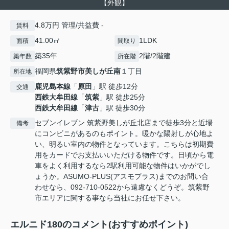
【外観】
4.8万円 管理/共益費 -
賃料
41.00㎡
1LDK
面積
間取り
築35年
2階/2階建
築年数
所在階
福岡県
筑紫野市
美しが丘南
１丁目
所在地
鹿児島本線
「
原田
」駅 徒歩12分
交通
西鉄大牟田線
「
筑紫
」駅 徒歩25分
西鉄大牟田線
「
津古
」駅 徒歩30分
セブンイレブン 筑紫野美しが丘北店まで徒歩3分と近場
備考
にコンビニがあるのもポイント。暖かな陽射しが心地よ
い、明るい室内の物件となっています。こちらは初期費
用をカードでお支払いいただける物件です。日頃から電
車をよく利用するなら2駅利用可能な物件はいかがでし
ょうか。ASUMO-PLUS(アスモプラス)までのお問い合
わせなら、092-710-0522から遠慮なくどうぞ。筑紫野
市エリアに関する事なら当社にお任せ下さい。
エルニド180のコメント(おすすめポイント)