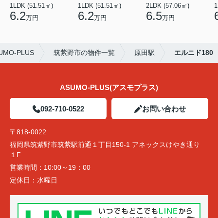
1LDK (51.51㎡)
1LDK (51.51㎡)
2LDK (57.06㎡)
1
6.2
6.2
6.5
万円
万円
万円
O-PLUS
筑紫野市の物件一覧
原田駅
エルニド180
ASUMO-PLUS(アスモプラス)
092-710-0522
お問い合わせ
〒818-0022
福岡県筑紫野市筑紫駅前通１丁目150-1 アネックスけやき通り
１F
営業時間：
10:00～19：00
定休日：
水曜日