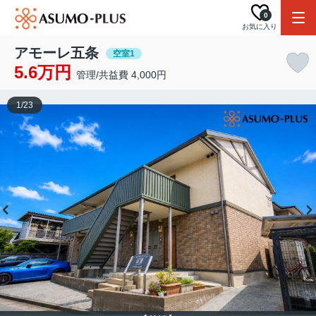
0
お気に入り
アモーレ五条
空室1
5.6万円
管理/共益費 4,000円
1
/
23