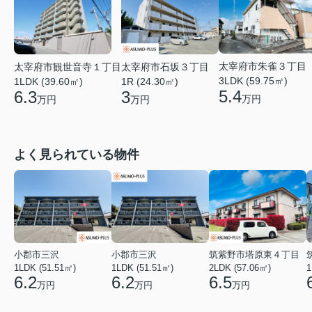
太宰府市朱雀３丁目
太宰府市観世音寺１丁目
太宰府市石坂３丁目
3LDK (59.75㎡)
1LDK (39.60㎡)
1R (24.30㎡)
5.4
6.3
3
万円
万円
万円
よく見られている物件
小郡市三沢
小郡市三沢
筑紫野市塔原東４丁目
1LDK (51.51㎡)
1LDK (51.51㎡)
2LDK (57.06㎡)
1
6.2
6.2
6.5
万円
万円
万円