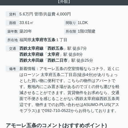
【外観】
5.6万円 管理/共益費 4,000円
賃料
33.61㎡
1LDK
面積
間取り
築20年
1階/2階建
築年数
所在階
福岡県
太宰府市
五条
１丁目
所在地
西鉄太宰府線
「
西鉄五条
」駅 徒歩7分
交通
西鉄太宰府線
「
太宰府
」駅 徒歩8分
西鉄大牟田線
「
西鉄二日市
」駅 徒歩25分
新着情報：アモーレ五条の空室情報ならコチラ。近くに
備考
はローソン 太宰府五条二丁目店(徒歩4分)がありちょっ
とした買い物に便利です。こちらの物件はアパートで
す。敷地内にごみ置き場があるのでゴミの持ち運びを軽
減させることができます。賃貸物件をお求めなら、交通
面で不便さを感じることがない西鉄太宰府線西鉄五条周
辺です。物件までのお問い合わせはASUMO-PLUS(アス
モプラス)まで092-710-0522からお待ちしております。
アモーレ五条のコメント(おすすめポイント)