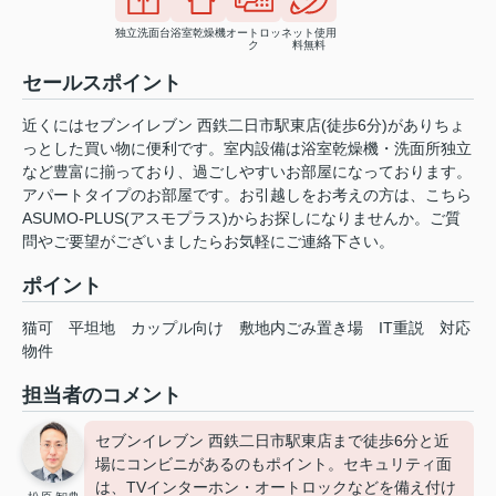
独立洗面台
浴室乾燥機
オートロッ
ネット使用
ク
料無料
セールスポイント
近くにはセブンイレブン 西鉄二日市駅東店(徒歩6分)がありちょ
っとした買い物に便利です。室内設備は浴室乾燥機・洗面所独立
など豊富に揃っており、過ごしやすいお部屋になっております。
アパートタイプのお部屋です。お引越しをお考えの方は、こちら
ASUMO-PLUS(アスモプラス)からお探しになりませんか。ご質
問やご要望がございましたらお気軽にご連絡下さい。
ポイント
猫可
平坦地
カップル向け
敷地内ごみ置き場
IT重説
対応
物件
担当者のコメント
セブンイレブン 西鉄二日市駅東店まで徒歩6分と近
場にコンビニがあるのもポイント。セキュリティ面
は、TVインターホン・オートロックなどを備え付け