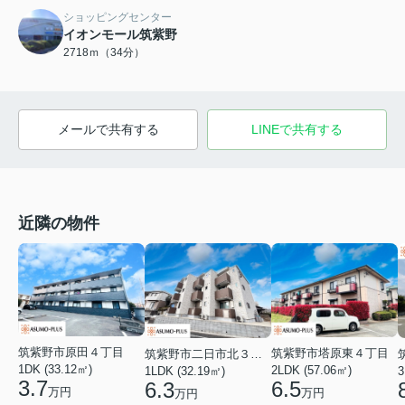
ショッピングセンター
イオンモール筑紫野
2718ｍ（34分）
メールで共有する
LINEで共有する
近隣の物件
筑紫野市原田４丁目
筑紫野市塔原東４丁目
筑紫野市二日市北３丁目
1DK (33.12㎡)
2LDK (57.06㎡)
1LDK (32.19㎡)
3
3.7
6.5
6.3
万円
万円
万円