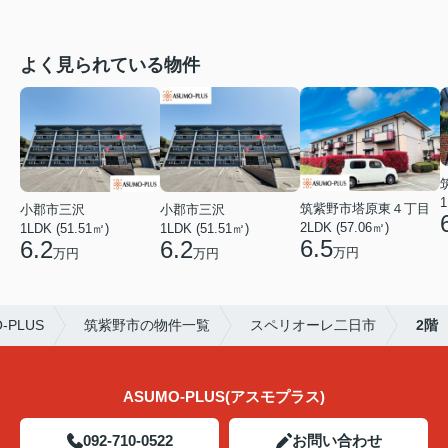
よく見られている物件
1
筑紫野市塔原東４丁目
小郡市三沢
小郡市三沢
2LDK (57.06㎡)
1LDK (51.51㎡)
1LDK (51.51㎡)
6.5
6.2
6.2
万円
万円
万円
PLUS
筑紫野市の物件一覧
スペリオーレ二日市
2階
ASUMO-PLUS(アスモプラス)
092-710-0522
お問い合わせ