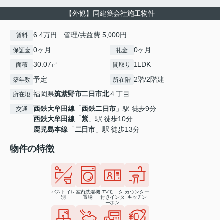
【外観】同建築会社施工物件
6.4万円 管理/共益費 5,000円
賃料
0ヶ月
0ヶ月
保証金
礼金
30.07㎡
1LDK
面積
間取り
予定
2階/2階建
築年数
所在階
福岡県
筑紫野市
二日市北
４丁目
所在地
西鉄大牟田線
「
西鉄二日市
」駅 徒歩9分
交通
西鉄大牟田線
「
紫
」駅 徒歩10分
鹿児島本線
「
二日市
」駅 徒歩13分
物件の特徴
バストイレ
室内洗濯機
TVモニタ
カウンター
別
置場
付きインタ
キッチン
ーホン