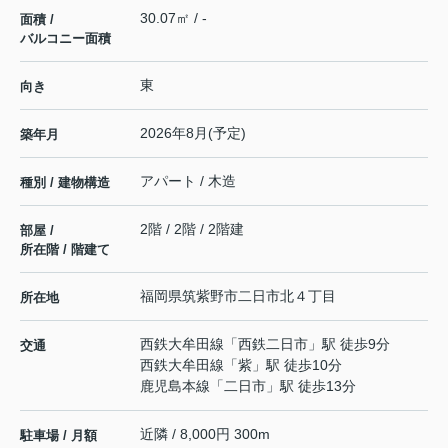
30.07㎡ / -
面積 /
バルコニー面積
東
向き
2026年8月(予定)
築年月
アパート / 木造
種別 / 建物構造
2階 / 2階 / 2階建
部屋 /
所在階 / 階建て
福岡県
筑紫野市
二日市北
４丁目
所在地
西鉄大牟田線
「
西鉄二日市
」駅 徒歩9分
交通
西鉄大牟田線
「
紫
」駅 徒歩10分
鹿児島本線
「
二日市
」駅 徒歩13分
近隣 / 8,000円 300m
駐車場 / 月額