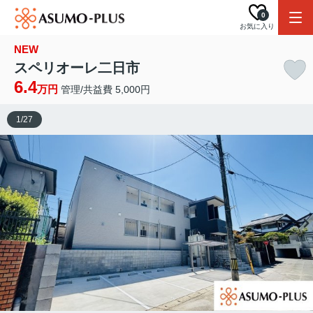
0
お気に入り
NEW
スペリオーレ二日市
6.4
万円
管理/共益費 5,000円
1
/
27