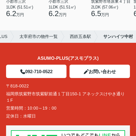
小郡市三沢
小郡市三沢
筑紫野市塔原東４丁目
1LDK (51.51㎡)
1LDK (51.51㎡)
2LDK (57.06㎡)
1
6.2
6.2
6.5
万円
万円
万円
US
太宰府市の物件一覧
西鉄五条駅
サンハイツ中村
ASUMO-PLUS(アスモプラス)
092-710-0522
お問い合わせ
〒818-0022
福岡県筑紫野市筑紫駅前通１丁目150-1 アネックスけやき通り
１F
営業時間：
10:00～19：00
定休日：
水曜日