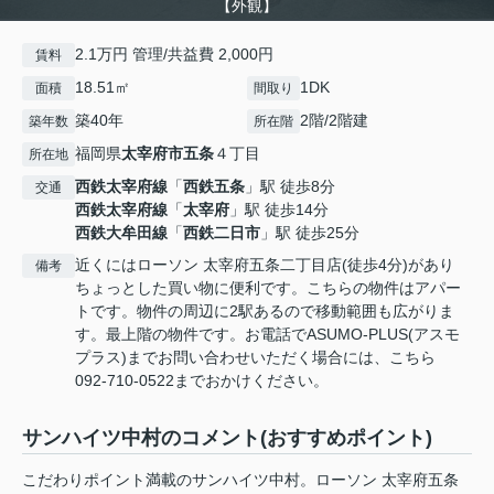
【外観】
2.1万円 管理/共益費 2,000円
賃料
18.51㎡
1DK
面積
間取り
築40年
2階/2階建
築年数
所在階
福岡県
太宰府市
五条
４丁目
所在地
西鉄太宰府線
「
西鉄五条
」駅 徒歩8分
交通
西鉄太宰府線
「
太宰府
」駅 徒歩14分
西鉄大牟田線
「
西鉄二日市
」駅 徒歩25分
近くにはローソン 太宰府五条二丁目店(徒歩4分)があり
備考
ちょっとした買い物に便利です。こちらの物件はアパー
トです。物件の周辺に2駅あるので移動範囲も広がりま
す。最上階の物件です。お電話でASUMO-PLUS(アスモ
プラス)までお問い合わせいただく場合には、こちら
092-710-0522までおかけください。
サンハイツ中村のコメント(おすすめポイント)
こだわりポイント満載のサンハイツ中村。ローソン 太宰府五条