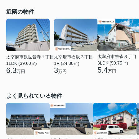
近隣の物件
太宰府市朱雀３丁目
太宰府市観世音寺１丁目
太宰府市石坂３丁目
3LDK (59.75㎡)
1LDK (39.60㎡)
1R (24.30㎡)
5.4
6.3
3
万円
万円
万円
よく見られている物件