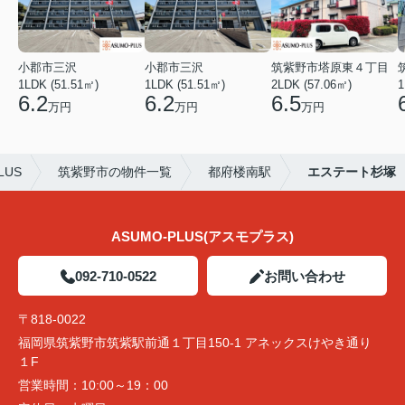
小郡市三沢
小郡市三沢
筑紫野市塔原東４丁目
1LDK (51.51㎡)
1LDK (51.51㎡)
2LDK (57.06㎡)
1
6.2
6.2
6.5
万円
万円
万円
US
筑紫野市の物件一覧
都府楼南駅
エステート杉塚
ASUMO-PLUS(アスモプラス)
092-710-0522
お問い合わせ
〒818-0022
福岡県筑紫野市筑紫駅前通１丁目150-1 アネックスけやき通り
１F
営業時間：
10:00～19：00