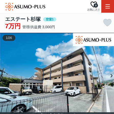
0
お気に入り
エステート杉塚
空室1
7万円
管理/共益費 3,000円
1
/
26