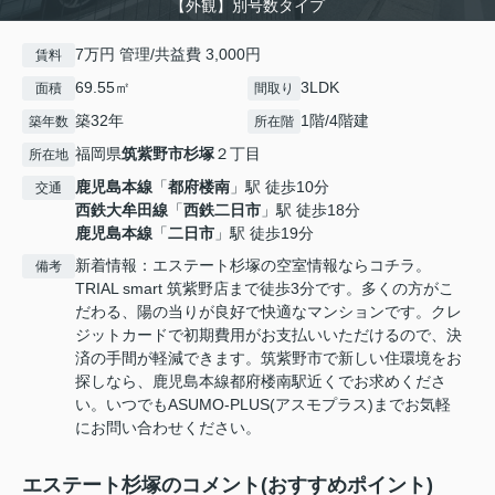
【外観】別号数タイプ
7万円 管理/共益費 3,000円
賃料
69.55㎡
3LDK
面積
間取り
築32年
1階/4階建
築年数
所在階
福岡県
筑紫野市
杉塚
２丁目
所在地
鹿児島本線
「
都府楼南
」駅 徒歩10分
交通
西鉄大牟田線
「
西鉄二日市
」駅 徒歩18分
鹿児島本線
「
二日市
」駅 徒歩19分
新着情報：エステート杉塚の空室情報ならコチラ。
備考
TRIAL smart 筑紫野店まで徒歩3分です。多くの方がこ
だわる、陽の当りが良好で快適なマンションです。クレ
ジットカードで初期費用がお支払いいただけるので、決
済の手間が軽減できます。筑紫野市で新しい住環境をお
探しなら、鹿児島本線都府楼南駅近くでお求めくださ
い。いつでもASUMO-PLUS(アスモプラス)までお気軽
にお問い合わせください。
エステート杉塚のコメント(おすすめポイント)