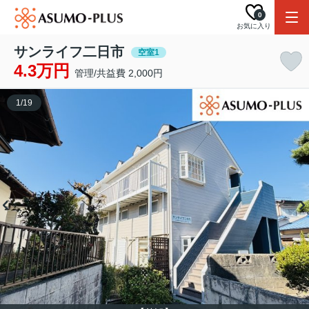
0
お気に入り
サンライフ二日市
空室1
4.3万円
管理/共益費 2,000円
1
/
19