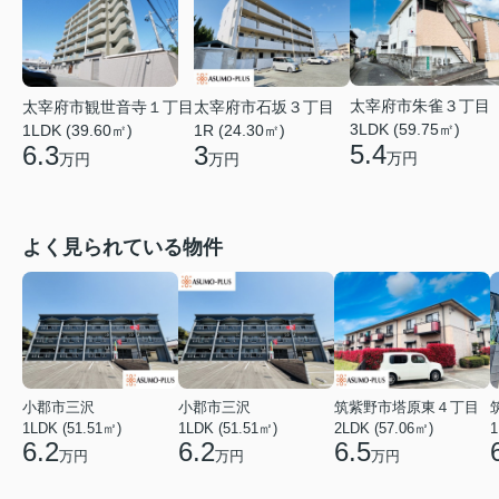
太宰府市朱雀３丁目
太宰府市観世音寺１丁目
太宰府市石坂３丁目
3LDK (59.75㎡)
1LDK (39.60㎡)
1R (24.30㎡)
5.4
6.3
3
万円
万円
万円
よく見られている物件
小郡市三沢
小郡市三沢
筑紫野市塔原東４丁目
1LDK (51.51㎡)
1LDK (51.51㎡)
2LDK (57.06㎡)
1
6.2
6.2
6.5
万円
万円
万円