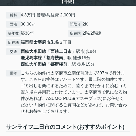
【外観】
4.3万円 管理/共益費 2,000円
賃料
36.00㎡
2K
面積
間取り
築36年
2階/2階建
築年数
所在階
福岡県
太宰府市
朱雀
３丁目
所在地
西鉄大牟田線
「
西鉄二日市
」駅 徒歩9分
交通
鹿児島本線
「
都府楼南
」駅 徒歩15分
西鉄大牟田線
「
都府楼前
」駅 徒歩15分
こちらの物件は太宰府市立南保育所まで397mで行けま
備考
す。こちらの物件はアパートです。最上階の物件です。
ゴミ出しを楽にするために、遠くまで行かずに済むゴミ
置き場を共用部に付けています。太宰府市で気になる物
件があれば、ASUMO-PLUS(アスモプラス)にお任せく
ださい！物件に関するご質問などがあれば、お問い合わ
せもお待ちしております。
サンライフ二日市のコメント(おすすめポイント)