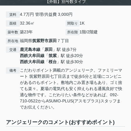
【外観】別号数タイプ
4.7万円 管理/共益費 3,000円
賃料
32.36㎡
1K
面積
間取り
築23年
1階/2階建
築年数
所在階
福岡県
筑紫野市
原田
７丁目
所在地
鹿児島本線
「
原田
」駅 徒歩7分
交通
西鉄大牟田線
「
筑紫
」駅 徒歩20分
西鉄大牟田線
「
桜台
」駅 徒歩30分
こだわりポイント満載のアンジェリーク。ファミリーマ
備考
ート 筑紫野原田七丁目店まで徒歩5分と近場にコンビニ
があるのもポイント。敷地内ごみ置き場もあり、ゴミ捨
ても楽々。夏場の電気代も安く抑えられる通風良好で快
適な物件です。こだわりたい条件などがあれば、092-
710-0522からASUMO-PLUS(アスモプラス)スタッフま
でお伝えください。
アンジェリークのコメント(おすすめポイント)