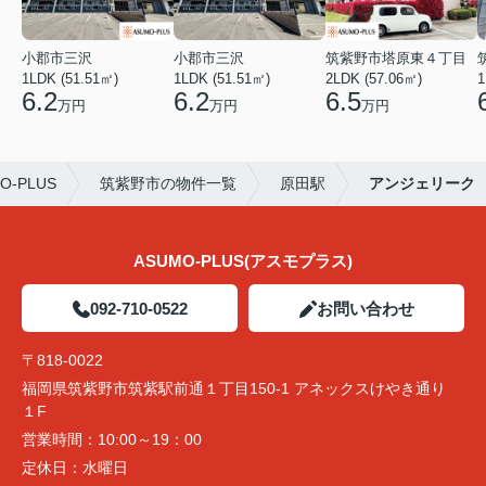
小郡市三沢
小郡市三沢
筑紫野市塔原東４丁目
1LDK (51.51㎡)
1LDK (51.51㎡)
2LDK (57.06㎡)
1
6.2
6.2
6.5
万円
万円
万円
-PLUS
筑紫野市の物件一覧
原田駅
アンジェリーク
ASUMO-PLUS(アスモプラス)
092-710-0522
お問い合わせ
〒818-0022
福岡県筑紫野市筑紫駅前通１丁目150-1 アネックスけやき通り
１F
営業時間：
10:00～19：00
定休日：
水曜日