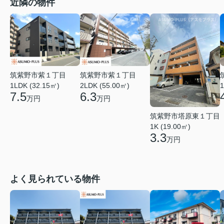
近隣の物件
筑紫野市紫１丁目
筑紫野市紫１丁目
2LDK (55.00㎡)
1LDK (32.15㎡)
1
6.3
7.5
万円
万円
筑紫野市塔原東１丁目
1K (19.00㎡)
3.3
万円
よく見られている物件