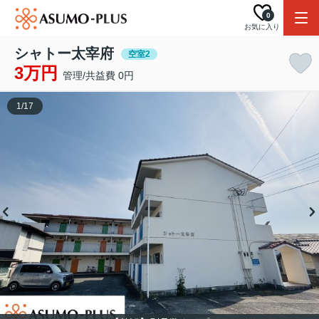
0
お気に入り
シャトー太宰府
空室2
3万円
管理/共益費 0円
1
/
17