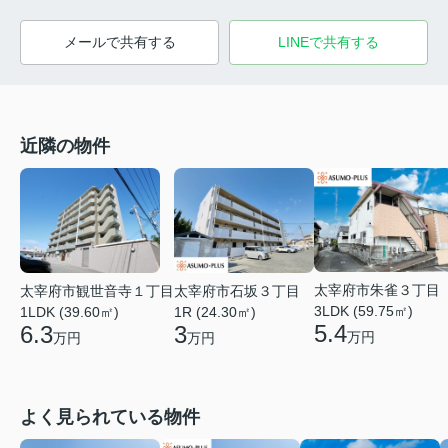
メールで共有する
LINEで共有する
近隣の物件
太宰府市朱雀３丁目
太宰府市観世音寺１丁目
太宰府市石坂３丁目
3LDK (59.75㎡)
1LDK (39.60㎡)
1R (24.30㎡)
5.4
6.3
3
万円
万円
万円
よく見られている物件