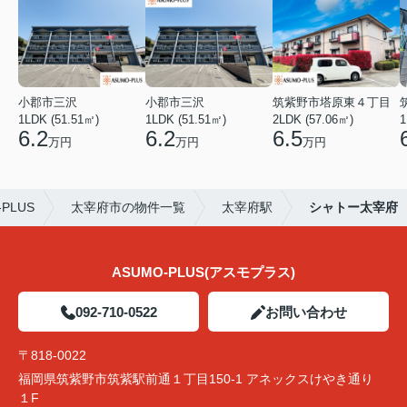
小郡市三沢
小郡市三沢
筑紫野市塔原東４丁目
1LDK (51.51㎡)
1LDK (51.51㎡)
2LDK (57.06㎡)
1
6.2
6.2
6.5
万円
万円
万円
PLUS
太宰府市の物件一覧
太宰府駅
シャトー太宰府
ASUMO-PLUS(アスモプラス)
092-710-0522
お問い合わせ
〒818-0022
福岡県筑紫野市筑紫駅前通１丁目150-1 アネックスけやき通り
１F