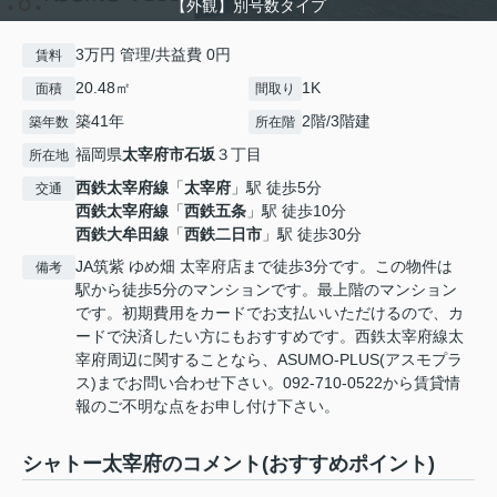
【外観】別号数タイプ
3万円 管理/共益費 0円
賃料
20.48㎡
1K
面積
間取り
築41年
2階/3階建
築年数
所在階
福岡県
太宰府市
石坂
３丁目
所在地
西鉄太宰府線
「
太宰府
」駅 徒歩5分
交通
西鉄太宰府線
「
西鉄五条
」駅 徒歩10分
西鉄大牟田線
「
西鉄二日市
」駅 徒歩30分
JA筑紫 ゆめ畑 太宰府店まで徒歩3分です。この物件は
備考
駅から徒歩5分のマンションです。最上階のマンション
です。初期費用をカードでお支払いいただけるので、カ
ードで決済したい方にもおすすめです。西鉄太宰府線太
宰府周辺に関することなら、ASUMO-PLUS(アスモプラ
ス)までお問い合わせ下さい。092-710-0522から賃貸情
報のご不明な点をお申し付け下さい。
シャトー太宰府のコメント(おすすめポイント)