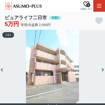
0
お気に入り
ピュアライフ二日市
空室1
5万円
管理/共益費 2,000円
1
/
14