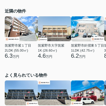
近隣の物件
筑紫野市針摺東５丁目
筑紫野市紫１丁目
筑紫野市大字筑紫
1LDK (42.75㎡)
2LDK (55.00㎡)
1K (26.60㎡)
3
6.2
6.3
4.6
万円
万円
万円
よく見られている物件