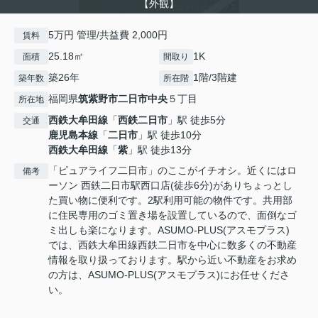
【外観】
5万円 管理/共益費 2,000円
賃料
25.18㎡
1K
面積
間取り
築26年
1階/3階建
築年数
所在階
福岡県
筑紫野市
二日市中央
５丁目
所在地
西鉄大牟田線
「
西鉄二日市
」駅 徒歩5分
交通
鹿児島本線
「
二日市
」駅 徒歩10分
西鉄大牟田線
「
紫
」駅 徒歩13分
「ピュアライフ二日市」のここがイチオシ。近くにはロ
備考
ーソン 西鉄二日市駅西口店(徒歩6分)がありちょっとし
た買い物に便利です。2駅利用可能の物件です。共用部
に住民専用のゴミ置き場を設置しているので、面倒なゴ
ミ出しも楽になります。ASUMO-PLUS(アスモプラス)
では、西鉄大牟田線西鉄二日市を中心に数多くの不動産
情報を取り扱っております。駅から近い不動産をお求め
の方は、ASUMO-PLUS(アスモプラス)にお任せくださ
い。