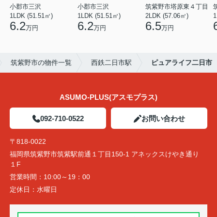
小郡市三沢
小郡市三沢
筑紫野市塔原東４丁目
1LDK (51.51㎡)
1LDK (51.51㎡)
2LDK (57.06㎡)
1
6.2
6.2
6.5
万円
万円
万円
筑紫野市の物件一覧
西鉄二日市駅
ピュアライフ二日市
ASUMO-PLUS(アスモプラス)
092-710-0522
お問い合わせ
〒818-0022
福岡県筑紫野市筑紫駅前通１丁目150-1 アネックスけやき通り
１F
営業時間：
10:00～19：00
定休日：
水曜日