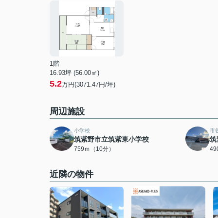
1階
16.93坪 (56.00㎡)
5.2
万円(3071.47円/坪)
周辺施設
小学校
市
筑紫野市立筑紫東小学校
筑
759ｍ（10分）
4
近隣の物件