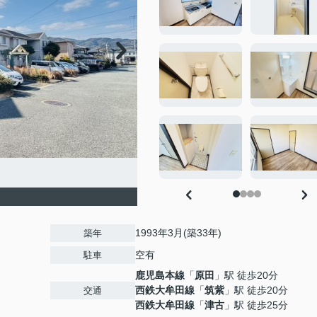
1993年3月(築33年)
築年
空有
駐車
鹿児島本線
「
原田
」駅 徒歩20分
西鉄大牟田線
「
筑紫
」駅 徒歩20分
交通
西鉄大牟田線
「
津古
」駅 徒歩25分