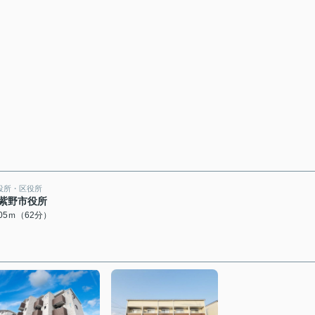
役所・区役所
紫野市役所
905ｍ（62分）