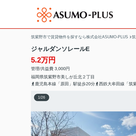
筑紫野市で賃貸物件を探すなら株式会社ASUMO-PLUS
筑
ジャルダンソレールE
5.2万円
管理/共益費 3,000円
福岡県
筑紫野市
美しが丘北
２丁目
鹿児島本線「原田」駅徒歩20分
西鉄大牟田線「筑紫
1
/
26