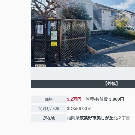
【外観】
5.2万円
管理/共益費
3,000円
価格
3DK/56.00㎡
間取り/面積
福岡県
筑紫野市
美しが丘北
２丁目
所在地