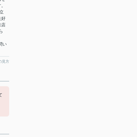
す。
立
良好
来店
ら
問い
の見方
て