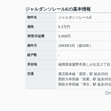
ジャルダンソレールEの基本情報
物件名
ジャルダンソレールE
価格
5.2万円
管理/共益費
3,000円
築年月
1993年3月（築33年）
総戸数
-
所在地
福岡県
筑紫野市
美しが丘北
２丁目
交通
鹿児島本線
「
原田
」駅 徒歩20分
西鉄大牟田線
「
筑紫
」駅 徒歩20
西鉄大牟田線
「
津古
」駅 徒歩25