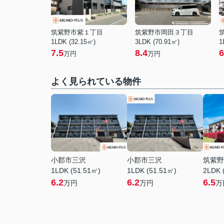
筑紫野市紫１丁目
筑紫野市岡田３丁目
1LDK (32.15㎡)
3LDK (70.91㎡)
1
7.5
8.4
6
万円
万円
よく見られている物件
小郡市三沢
小郡市三沢
筑紫野
1LDK (51.51㎡)
1LDK (51.51㎡)
2LDK 
6.2
6.2
6.5
万円
万円
万