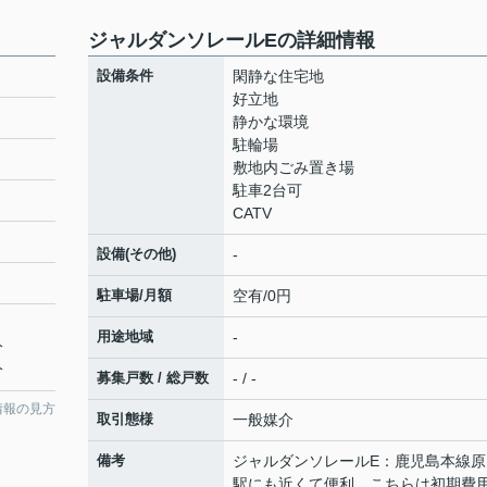
ジャルダンソレールEの詳細情報
設備条件
閑静な住宅地
好立地
静かな環境
駐輪場
敷地内ごみ置き場
駐車2台可
CATV
設備(その他)
-
駐車場/月額
空有/0円
用途地域
-
分
分
募集戸数 / 総戸数
- / -
情報の見方
取引態様
一般媒介
備考
ジャルダンソレールE：鹿児島本線原
駅にも近くて便利。こちらは初期費