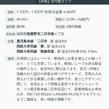
【外観】別号数タイプ
7.3万円～7.8万円 管理/共益費 4,000円
賃料
40.02㎡
1LDK＋S(納戸)
面積
間取り
築3年
1階/5階建
築年数
所在階
福岡県
筑紫野市
二日市南
４丁目
所在地
鹿児島本線
「
二日市
」駅 徒歩9分
交通
西鉄大牟田線
「
紫
」駅 徒歩12分
西鉄大牟田線
「
朝倉街道
」駅 徒歩19分車10分 3.0km
共用部にはエレベータ・敷地内ごみ置き場などが揃って
備考
おり、とても充実しています。根強いニーズを誇る駅近
の物件となり、徒歩9分に駅があります。目立つ外観と
洗練された設計の内装を持つデザイナーズ。空気の入れ
替えができる風通しの良い物件です。造りとデザインに
関して、自信をもって情報を提供できるマンションで
す。ココ鹿児島本線二日市近辺にて、新着情報をお求め
の方、092-710-0522からASUMO-PLUS(アスモプラス)
までご連絡を。良い情報が満載です。