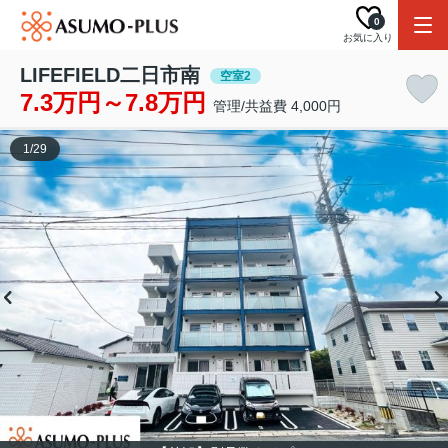
0
お気に入り
LIFEFIELD二日市南
空室2
7.3万円～7.8万円
管理/共益費 4,000円
1
/
29