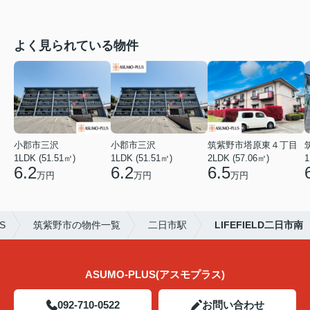
よく見られている物件
小郡市三沢
小郡市三沢
筑紫野市塔原東４丁目
1LDK (51.51㎡)
1LDK (51.51㎡)
2LDK (57.06㎡)
1
6.2
6.2
6.5
万円
万円
万円
S
筑紫野市の物件一覧
二日市駅
LIFEFIELD二日市南
ASUMO-PLUS(アスモプラス)
092-710-0522
お問い合わせ