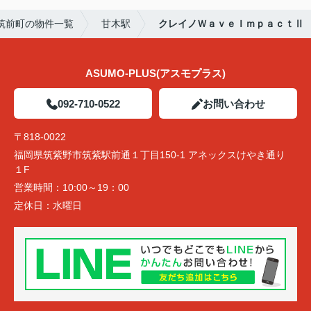
筑前町の物件一覧
甘木駅
クレイノＷａｖｅＩｍｐａｃｔⅡ
ASUMO-PLUS(アスモプラス)
092-710-0522
お問い合わせ
〒818-0022
福岡県筑紫野市筑紫駅前通１丁目150-1 アネックスけやき通り
１F
営業時間：
10:00～19：00
定休日：
水曜日