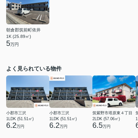
朝倉郡筑前町依井
1K (25.89㎡)
5
万円
よく見られている物件
小郡市三沢
小郡市三沢
筑紫野市塔原東４丁目
1LDK (51.51㎡)
1LDK (51.51㎡)
2LDK (57.06㎡)
1
6.2
6.2
6.5
万円
万円
万円