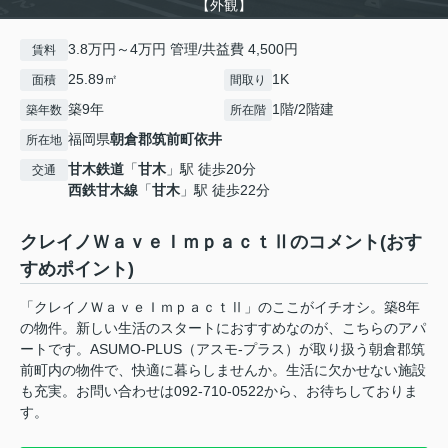
【外観】
3.8万円～4万円 管理/共益費 4,500円
賃料
25.89㎡
1K
面積
間取り
築9年
1階/2階建
築年数
所在階
福岡県
朝倉郡筑前町
依井
所在地
甘木鉄道
「
甘木
」駅 徒歩20分
交通
西鉄甘木線
「
甘木
」駅 徒歩22分
クレイノＷａｖｅＩｍｐａｃｔⅡのコメント(おす
すめポイント)
「クレイノＷａｖｅＩｍｐａｃｔⅡ」のここがイチオシ。築8年
の物件。新しい生活のスタートにおすすめなのが、こちらのアパ
ートです。ASUMO-PLUS（アスモ‐プラス）が取り扱う朝倉郡筑
前町内の物件で、快適に暮らしませんか。生活に欠かせない施設
も充実。お問い合わせは092-710-0522から、お待ちしておりま
す。