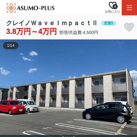
0
お気に入り
クレイノＷａｖｅＩｍｐａｃｔⅡ
空室5
3.8万円～4万円
管理/共益費 4,500円
1
/
14