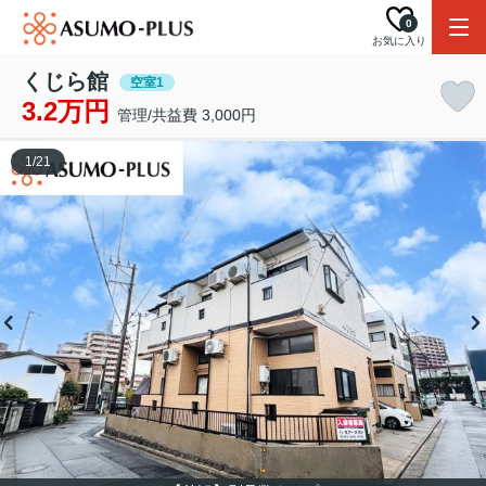
0
お気に入り
くじら館
空室1
3.2万円
管理/共益費 3,000円
1
/
21