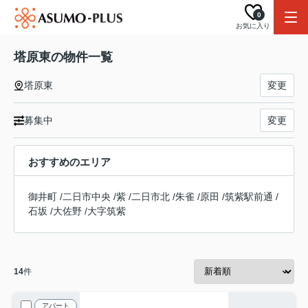
0
お気に入り
塔原東の物件一覧
塔原東
変更
募集中
変更
おすすめのエリア
御井町
/
二日市中央
/
紫
/
二日市北
/
朱雀
/
原田
/
筑紫駅前通
/
石坂
/
大佐野
/
大字筑紫
14
件
アパート