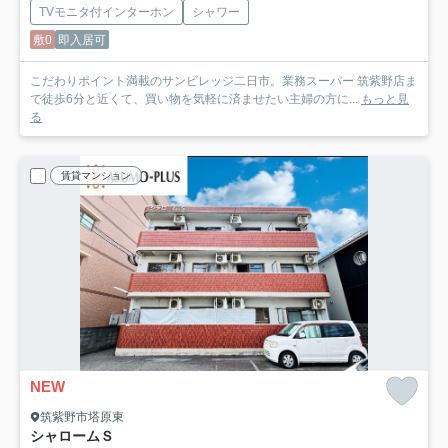
TVモニタ付インターホン
シャワー
敷0
即入居可
こだわりポイント満載のサンビレッジ二日市。業務スーパー 筑紫野店ま
で徒歩6分と近くて、買い物を気軽に済ませたい主婦の方に...
もっと見
る
賃貸マンション
NEW
筑紫野市塔原東
シャロームＳ