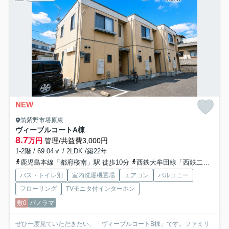
NEW
筑紫野市塔原東
ヴィーブルコートA棟
8.7
万円
管理/共益費3,000円
1-2階 / 69.04㎡ / 2LDK /築22年
鹿児島本線「都府楼南」駅 徒歩10分
西鉄大牟田線「西鉄二日市」駅 徒歩12分
バス・トイレ別
室内洗濯機置場
エアコン
バルコニー
フローリング
TVモニタ付インターホン
敷0
パノラマ
ぜひ一度見ていただきたい、「ヴィーブルコートB棟」です。ファミリ