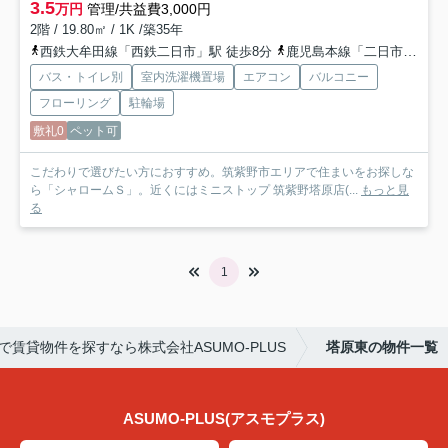
3.5
万円
管理/共益費3,000円
2階 / 19.80㎡ / 1K /築35年
西鉄大牟田線「西鉄二日市」駅 徒歩8分
鹿児島本線「二日市」駅 徒歩9分
バス・トイレ別
室内洗濯機置場
エアコン
バルコニー
フローリング
駐輪場
敷礼0
ペット可
こだわりで選びたい方におすすめ。筑紫野市エリアで住まいをお探しな
ら「シャロームＳ」。近くにはミニストップ 筑紫野塔原店(...
もっと見
る
1
で賃貸物件を探すなら株式会社ASUMO-PLUS
塔原東の物件一覧
ASUMO-PLUS(アスモプラス)