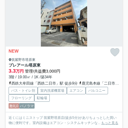
NEW
筑紫野市塔原東
プレアール塔原東
3.3
万円
管理/共益費3,000円
3階 / 19.00㎡ / 1K /築34年
西鉄大牟田線「西鉄二日市」駅 徒歩9分
鹿児島本線「二日市」駅 徒歩10分
バス・トイレ別
室内洗濯機置場
エアコン
バルコニー
フローリング
駐輪場
敷礼0
パノラマ
近くにはミニストップ 筑紫野塔原店(徒歩5分)がありちょっとした買い
物に便利です。室内設備はエアコン・システムキッチンな...
もっと見る