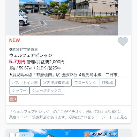
NEW
筑紫野市塔原東
ウェルフェアビレッジ
5.7
万円
管理/共益費2,000円
1階 / 59.67㎡ / 2LDK /築25年
鹿児島本線「都府楼南」駅 徒歩13分
鹿児島本線「二日市」駅 徒歩15分
バス・トイレ別
室内洗濯機置場
フローリング
駐輪場
シャワー
シューズボックス
敷0
「ウェルフェアビレッジ」のここがイチオシ。歩いて222mの場所に、
業務スーパー 筑紫野店があります。収納はクロゼット・シ...
もっと見る
アパート