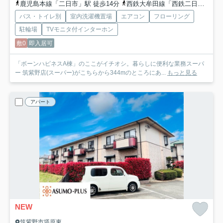
鹿児島本線「二日市」駅 徒歩14分
西鉄大牟田線「西鉄二日市」駅 徒歩14分
バス・トイレ別
室内洗濯機置場
エアコン
フローリング
駐輪場
TVモニタ付インターホン
敷0
即入居可
「ボーンハピネスA棟」のここがイチオシ。暮らしに便利な業務スーパ
ー 筑紫野店(スーパー)がこちらから344mのところにあ...
もっと見る
アパート
NEW
筑紫野市塔原東