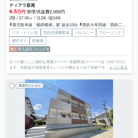
ティアラ萩尾
6.5
万円
管理/共益費2,000円
2階 / 57.06㎡ / 2LDK /築24年
鹿児島本線「都府楼南」駅 徒歩10分
西鉄大牟田線「西鉄二日市」駅 徒歩15分
バス・トイレ別
室内洗濯機置場
バルコニー
フローリング
都市ガス
駐輪場
敷0
即入居可
ペット可
日々の暮らしに便利な業務スーパー 筑紫野店(スーパー)まで4分で行け
ます。化粧品や洗面道具といった小物をまとめて収納でき...
もっと見る
賃貸マンション