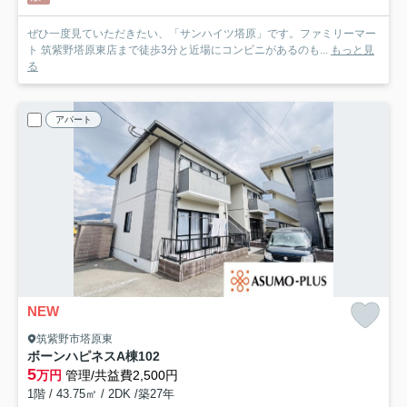
ぜひ一度見ていただきたい、「サンハイツ塔原」です。ファミリーマー
ト 筑紫野塔原東店まで徒歩3分と近場にコンビニがあるのも...
もっと見
る
アパート
NEW
筑紫野市塔原東
ボーンハピネスA棟
102
5
万円
管理/共益費2,500円
1階 / 43.75㎡ / 2DK /築27年