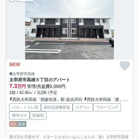
NEW
太宰府市高雄
太宰府市高雄５丁目のアパート
7.3
万円
管理/共益費5,000円
1階 / 42.90㎡ / 1LDK /予定
西鉄大牟田線「朝倉街道」駅 徒歩20分
西鉄大牟田線「紫」駅 徒歩20分
バス・トイレ別
室内洗濯機置場
エアコン
フローリング
都市ガス
駐輪場
礼0
新築
新生活を失敗せず、スタートさせたいならこちらの「仮）太宰府市高雄