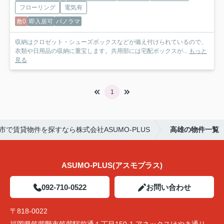
フローリング
電気有
敷0
即入居可
パノラマ
収納はクロゼット・シューズボックスなどが備え付けられているので、
衣類や日用品の収納に重宝します。共用部には宅配ボックスが...
もっと
見る
1
市で賃貸物件を探すなら株式会社ASUMO-PLUS
高雄の物件一覧
ASUMO-PLUS(アスモプラス)
092-710-0522
お問い合わせ
〒818-0022