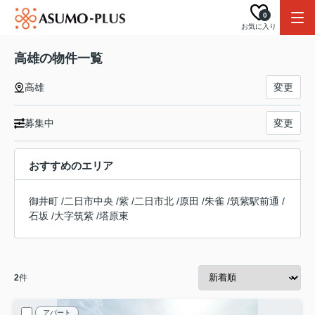
0
お気に入り
高雄の物件一覧
高雄
変更
募集中
変更
おすすめのエリア
御井町
/
二日市中央
/
紫
/
二日市北
/
原田
/
朱雀
/
筑紫駅前通
/
石坂
/
大字筑紫
/
塔原東
2
件
アパート