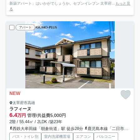
新築アパート」はいかがでしょうか。セブンイレブン 太宰府...
もっと見
る
アパート
NEW
太宰府市高雄
ラフィーヌ
6.4
万円
管理/共益費5,000円
2階 / 55.44㎡ / 2LDK /築23年
西鉄大牟田線「朝倉街道」駅 徒歩28分
鹿児島本線「二日市」駅 徒歩30分
バス・トイレ別
室内洗濯機置場
エアコン
バルコニー