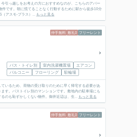
。今引っ越しをお考えの方におすすめなのが、こちらのアパー
物件です。朝に慌てることなく行動するために駅から徒歩10分
S（アスモ‐プラス）...
もっと見る
仲手無料
敷礼0
フリーレント
バス・トイレ別
室内洗濯機置場
エアコン
バルコニー
フローリング
駐輪場
しているため、荷物の受け取りのために早く帰宅する必要があ
きます。バストイレ別のマンションです。敷地内の駐車場にも
るのも恥ずかしくない物件。御井近辺は、生...
もっと見る
仲手無料
敷礼0
フリーレント