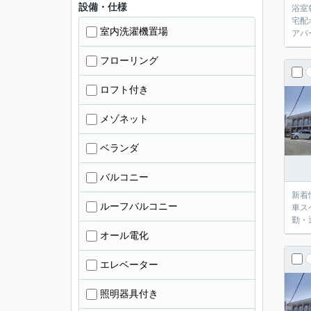
設備・仕様
浴室
宅配
室内洗濯機置場
アパ
フローリング
ロフト付き
メゾネット
ベランダ
バルコニー
新着
ルーフバルコニー
車ス
勤・
オール電化
エレベーター
照明器具付き