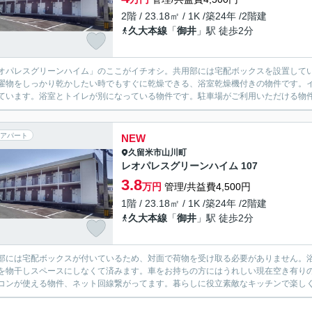
2階 / 23.18㎡ / 1K /築24年 /2階建
久大本線
「
御井
」駅 徒歩2分
オパレスグリーンハイム」のここがイチオシ。共用部には宅配ボックスを設置して
濯物をしっかり乾かしたい時でもすぐに乾燥できる、浴室乾燥機付きの物件です。
ています。浴室とトイレが別になっている物件です。駐車場がご利用いただける物件です。
アパート
NEW
久留米市
山川町
レオパレスグリーンハイム 107
3.8
万円
管理/共益費4,500円
1階 / 23.18㎡ / 1K /築24年 /2階建
久大本線
「
御井
」駅 徒歩2分
部には宅配ボックスが付いているため、対面で荷物を受け取る必要がありません。
を物干しスペースにしなくて済みます。車をお持ちの方にはうれしい現在空き有り
コンが使える物件、ネット回線繋がってます。暮らしに役立素敵なキッチンで楽しくお料理