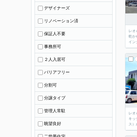
デザイナーズ
リノベーション済
レオ
保証人不要
乾か
イン
事務所可
２人入居可
バリアフリー
分割可
分譲タイプ
管理人常駐
レオ
キッ
眺望良好
ス）
二世帯住宅