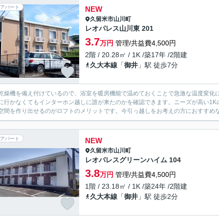
アパート
NEW
久留米市
山川町
レオパレス山川東 201
3.7
万円
管理/共益費4,500円
2階 / 20.28㎡ / 1K /築17年 /2階建
久大本線
「
御井
」駅 徒歩7分
乾燥機を備え付けているので、浴室を暖房機能で温めておくことで急激な温度変化
に行かなくてもインターホン越しに誰が来たのかを確認できます。ニーズが高い1K
空間を作り出せるのがロフトのメリットです。今引っ越しをお考えの方におすすめな
アパート
NEW
久留米市
山川町
レオパレスグリーンハイム 104
3.8
万円
管理/共益費4,500円
1階 / 23.18㎡ / 1K /築24年 /2階建
久大本線
「
御井
」駅 徒歩2分