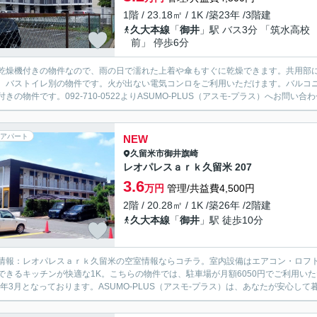
1階 / 23.18㎡ / 1K /築23年 /3階建
久大本線
「
御井
」駅 バス3分 「筑水高校
前」 停歩6分
乾燥機付きの物件なので、雨の日で濡れた上着や傘もすぐに乾燥できます。共用部
。バストイレ別の物件です。火が出ない電気コンロをご利用いただけます。バルコ
付きの物件です。092-710-0522よりASUMO-PLUS（アスモ‐プラス）へお問い合
アパート
NEW
久留米市
御井旗崎
レオパレスａｒｋ久留米 207
3.6
万円
管理/共益費4,500円
2階 / 20.28㎡ / 1K /築26年 /2階建
久大本線
「
御井
」駅 徒歩10分
情報：レオパレスａｒｋ久留米の空室情報ならコチラ。室内設備はエアコン・ロフ
できるキッチンが快適な1K。こちらの物件では、駐車場が月額6050円でご利用い
26年3月となっております。ASUMO-PLUS（アスモ‐プラス）は、あなたが安心して