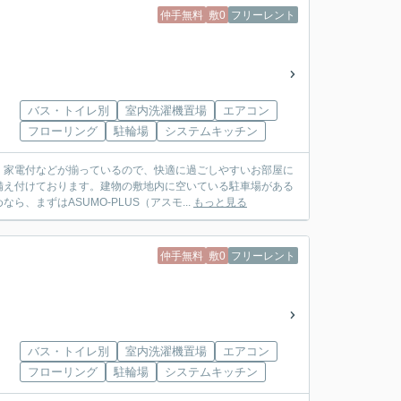
仲手無料
敷0
フリーレント
バス・トイレ別
室内洗濯機置場
エアコン
フローリング
駐輪場
システムキッチン
・家電付などが揃っているので、快適に過ごしやすいお部屋に
備え付けております。建物の敷地内に空いている駐車場がある
まずはASUMO-PLUS（アスモ...
もっと見る
仲手無料
敷0
フリーレント
バス・トイレ別
室内洗濯機置場
エアコン
フローリング
駐輪場
システムキッチン