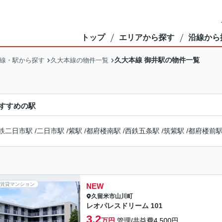
トップ
エリアから探す
沿線から
久大本線 御井駅の物件一覧
線・駅から探す
久大本線の物件一覧
すすめの駅
鉄二日市駅
/
二日市駅
/
紫駅
/
都府楼南駅
/
西鉄五条駅
/
筑紫駅
/
都府楼前
賃貸マンション
NEW
久留米市
山川町
レオパレスドリーム 101
3.2
万円
管理/共益費4,500円