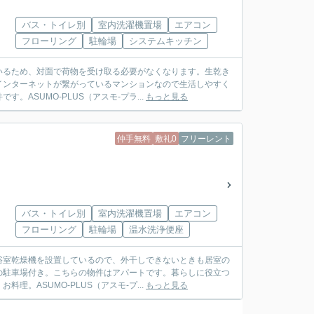
バス・トイレ別
室内洗濯機置場
エアコン
フローリング
駐輪場
システムキッチン
いるため、対面で荷物を受け取る必要がなくなります。生乾き
インターネットが繋がっているマンションなので生活しやすく
ASUMO-PLUS（アスモ‐プラ...
もっと見る
仲手無料
敷礼0
フリーレント
バス・トイレ別
室内洗濯機置場
エアコン
フローリング
駐輪場
温水洗浄便座
浴室乾燥機を設置しているので、外干しできないときも居室の
の駐車場付き。こちらの物件はアパートです。暮らしに役立つ
。ASUMO-PLUS（アスモ‐プ...
もっと見る