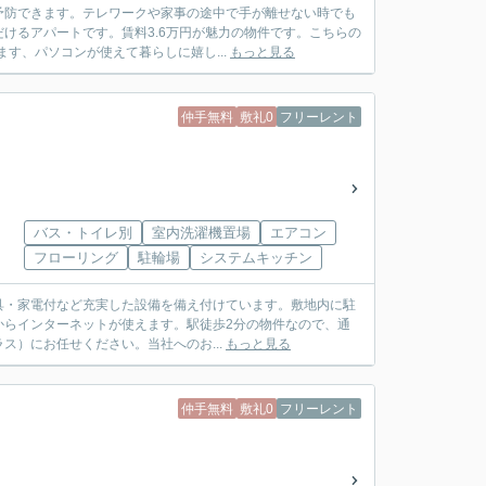
予防できます。テレワークや家事の途中で手が離せない時でも
けるアパートです。賃料3.6万円が魅力の物件です。こちらの
す、パソコンが使えて暮らしに嬉し...
もっと見る
仲手無料
敷礼0
フリーレント
バス・トイレ別
室内洗濯機置場
エアコン
フローリング
駐輪場
システムキッチン
具・家電付など充実した設備を備え付けています。敷地内に駐
からインターネットが使えます。駅徒歩2分の物件なので、通
ラス）にお任せください。当社へのお...
もっと見る
仲手無料
敷礼0
フリーレント