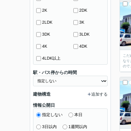
2K
2DK
2LDK
3K
3DK
3LDK
4K
4DK
こだ
4LDK以上
なり
ので
駅・バス停からの時間
建物構造
追加する
情報公開日
指定しない
本日
3日以内
1週間以内