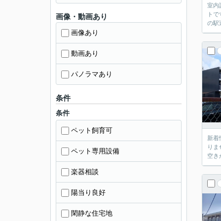
室内
トで
画像・動画あり
の駅
画像あり
動画あり
パノラマあり
条件
条件
ペット飼育可
新着
りま
ペット専用設備
空き
楽器相談
陽当り良好
閑静な住宅地