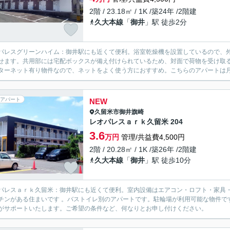
2階 / 23.18㎡ / 1K /築24年 /2階建
久大本線
「
御井
」駅 徒歩2分
パレスグリーンハイム：御井駅にも近くて便利。浴室乾燥機を設置しているので、
せます。共用部には宅配ボックスが備え付けられているため、対面で荷物を受け取る
ターネット有り物件なので、ネットをよく使う方におすすめ。こちらのアパートは月々
アパート
NEW
久留米市
御井旗崎
レオパレスａｒｋ久留米 204
3.6
万円
管理/共益費4,500円
2階 / 20.28㎡ / 1K /築26年 /2階建
久大本線
「
御井
」駅 徒歩10分
パレスａｒｋ久留米：御井駅にも近くて便利。室内設備はエアコン・ロフト・家具
チンがある住まいです 。バストイレ別のアパートです。駐輪場が利用可能な物件です。
がサポートいたします。ご希望の条件など、何なりとお申し付けください。