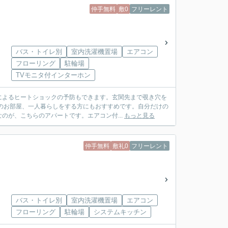
仲手無料
敷0
フリーレント
バス・トイレ別
室内洗濯機置場
エアコン
フローリング
駐輪場
TVモニタ付インターホン
によるヒートショックの予防もできます。玄関先まで覗き穴を
のお部屋、一人暮らしをする方にもおすすめです。自分だけの
のが、こちらのアパートです。エアコン付...
もっと見る
仲手無料
敷礼0
フリーレント
バス・トイレ別
室内洗濯機置場
エアコン
フローリング
駐輪場
システムキッチン