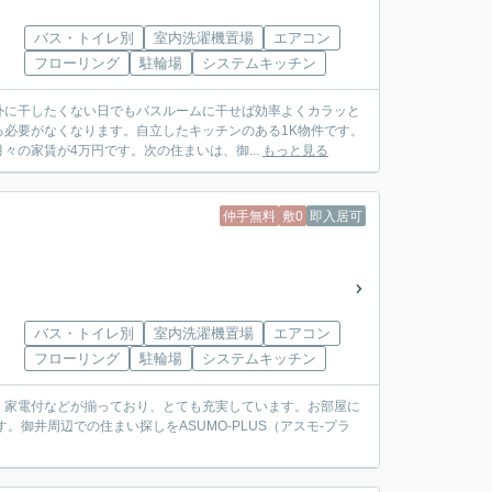
バス・トイレ別
室内洗濯機置場
エアコン
フローリング
駐輪場
システムキッチン
外に干したくない日でもバスルームに干せば効率よくカラッと
必要がなくなります。自立したキッチンのある1K物件です。
の家賃が4万円です。次の住まいは、御...
もっと見る
仲手無料
敷0
即入居可
バス・トイレ別
室内洗濯機置場
エアコン
フローリング
駐輪場
システムキッチン
・家電付などが揃っており、とても充実しています。お部屋に
御井周辺での住まい探しをASUMO-PLUS（アスモ‐プラ