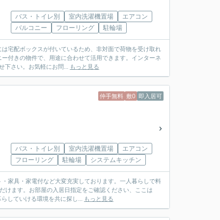
バス・トイレ別
室内洗濯機置場
エアコン
バルコニー
フローリング
駐輪場
には宅配ボックスが付いているため、非対面で荷物を受け取れ
ニー付きの物件で、用途に合わせて活用できます。インターネ
わせ下さい。お気軽にお問...
もっと見る
仲手無料
敷0
即入居可
バス・トイレ別
室内洗濯機置場
エアコン
フローリング
駐輪場
システムキッチン
ト・家具・家電付など大変充実しております。一人暮らしで料
ただけます。お部屋の入居日指定をご確認ください、ここは
暮らしていける環境を共に探し...
もっと見る