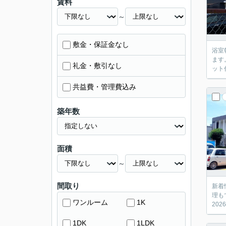
賃料
～
敷金・保証金なし
浴室
ます
礼金・敷引なし
ット
共益費・管理費込み
築年数
面積
～
間取り
新着
理も
ワンルーム
1K
20
1DK
1LDK