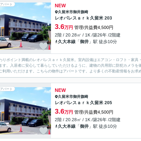
アパート
NEW
久留米市
御井旗崎
レオパレスａｒｋ久留米 203
3.6
万円
管理/共益費4,500円
2階 / 20.28㎡ / 1K /築26年 /2階建
久大本線
「
御井
」駅 徒歩10分
わりポイント満載のレオパレスａｒｋ久留米。室内設備はエアコン・ロフト・家具
ます。入居者に安心して暮らしていただけるように、建物の共用部に防犯カメラを
ご利用いただけます。こちらの物件はアパートです。より多くの不動産情報をお求めなら、
アパート
NEW
久留米市
御井旗崎
レオパレスａｒｋ久留米 205
3.6
万円
管理/共益費4,500円
2階 / 20.28㎡ / 1K /築26年 /2階建
久大本線
「
御井
」駅 徒歩10分