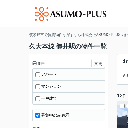
筑紫野市で賃貸物件を探すなら株式会社ASUMO-PLUS
沿
久大本線 御井駅の物件一覧
お
御井
変更
アパート
西
マンション
12
件
一戸建て
募集中のみ表示