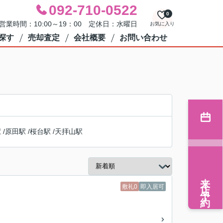
092-710-0522
0
営業時間：10:00～19：00 定休日：水曜日
お気に入り
探す
売却査定
会社概要
お問い合わせ
駅
/
原田駅
/
桜台駅
/
天拝山駅
来店予約
敷礼0
即入居可