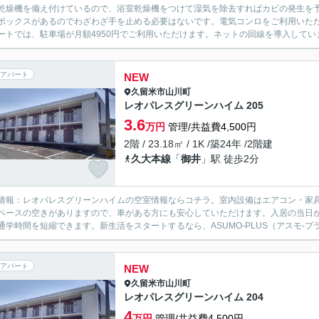
乾燥機を備え付けているので、浴室乾燥機をつけて湿気を除去すればカビの発生を
ボックスがあるのでわざわざ手を止める必要はないです。電気コンロをご利用いただ
ートでは、駐車場が月額4950円でご利用いただけます。ネットの回線を導入していま
アパート
NEW
久留米市
山川町
レオパレスグリーンハイム 205
3.6
万円
管理/共益費4,500円
2階 / 23.18㎡ / 1K /築24年 /2階建
久大本線
「
御井
」駅 徒歩2分
情報：レオパレスグリーンハイムの空室情報ならコチラ。室内設備はエアコン・家
ペースの空きがありますので、車がある方にも安心していただけます。入居の当日
通学時間を短縮できます。新生活をスタートするなら、ASUMO-PLUS（アスモ‐プ
アパート
NEW
久留米市
山川町
レオパレスグリーンハイム 204
4
万円
管理/共益費4,500円