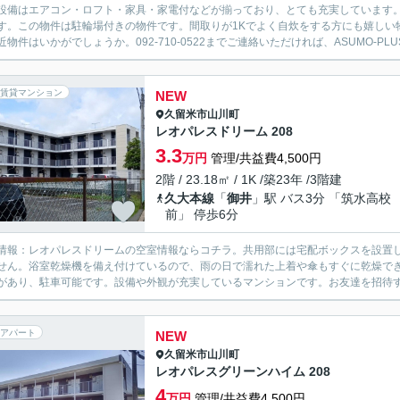
設備はエアコン・ロフト・家具・家電付などが揃っており、とても充実しています
す。この物件は駐輪場付きの物件です。間取りが1Kでよく自炊をする方にも嬉しい
近物件はいかがでしょうか。092-710-0522までご連絡いただければ、ASUMO-PLU
賃貸マンション
NEW
久留米市
山川町
レオパレスドリーム 208
3.3
万円
管理/共益費4,500円
2階 / 23.18㎡ / 1K /築23年 /3階建
久大本線
「
御井
」駅 バス3分 「筑水高校
前」 停歩6分
情報：レオパレスドリームの空室情報ならコチラ。共用部には宅配ボックスを設置
せん。浴室乾燥機を備え付けているので、雨の日で濡れた上着や傘もすぐに乾燥で
があり、駐車可能です。設備や外観が充実しているマンションです。お友達を招待す
アパート
NEW
久留米市
山川町
レオパレスグリーンハイム 208
4
万円
管理/共益費4,500円